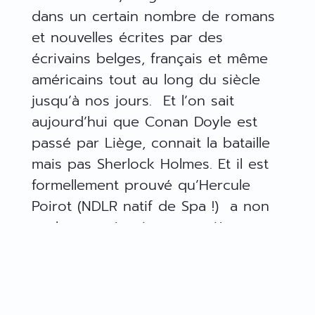
dans un certain nombre de romans
et nouvelles écrites par des
écrivains belges, français et même
américains tout au long du siècle
jusqu’à nos jours. Et l’on sait
aujourd’hui que Conan Doyle est
passé par Liège, connait la bataille
mais pas Sherlock Holmes. Et il est
formellement prouvé qu’Hercule
Poirot (NDLR natif de Spa !) a non
seulement réussi ses premières
enquêtes à Liège mais a goutté du
« café liégeois » C’est ce
panorama varié, étonnant, pacifique
que l’écrivain Guy Delhasse, non