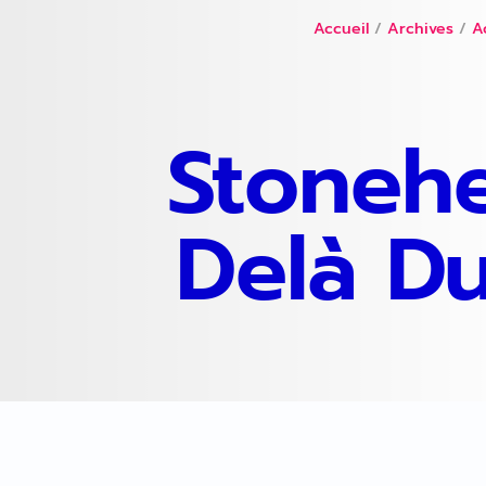
Accueil
/
Archives
/
A
Stoneh
Delà D