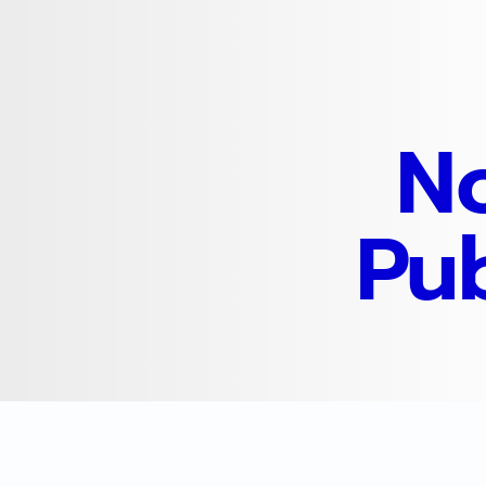
N
Pub