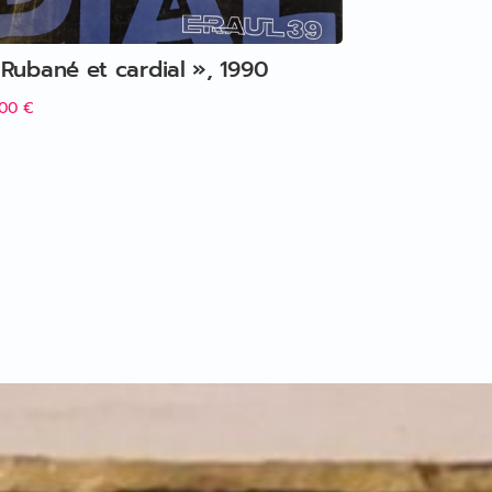
 Rubané et cardial », 1990
,00
€