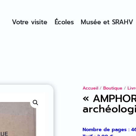
Votre visite
Écoles
Musée et SRAHV
Accueil
/
Boutique
/
Liv
« AMPHORA
archéolog
Nombre de pages : 4