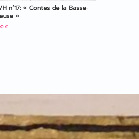
VH n°17: « Contes de la Basse-
euse »
00
€