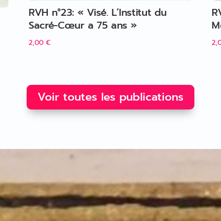
RVH n°23: « Visé. L’Institut du
R
Sacré-Cœur a 75 ans »
M
2,00
€
2,
Voir toutes les publications