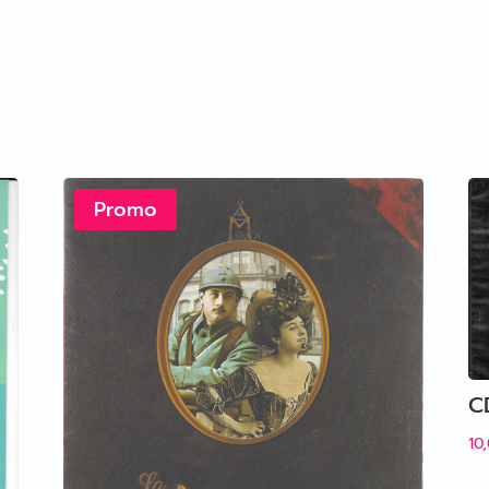
Promo
C
10