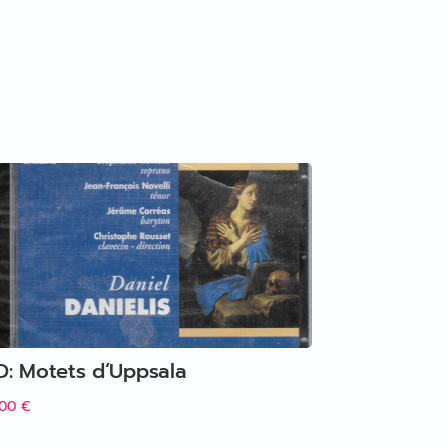
D: Motets d’Uppsala
,00
€