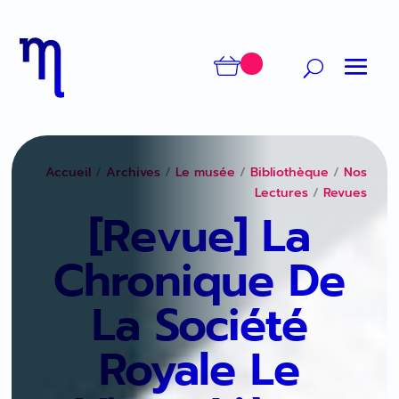
Accueil
/
Archives
/
Le musée
/
Bibliothèque
/
Nos
Lectures
/
Revues
[Revue] La
Chronique De
La Société
Royale Le