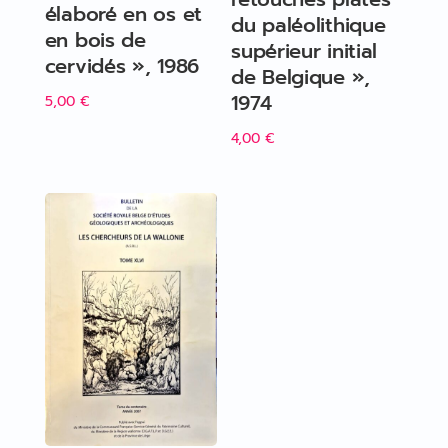
élaboré en os et
du paléolithique
en bois de
supérieur initial
cervidés », 1986
de Belgique »,
1974
5,00
€
4,00
€