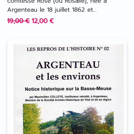
comtesse Rose (ou Rosalie), née à
Argenteau le 18 juillet 1862 et...
LE
LE
19,00
€
12,00
€
PRIX
PRIX
INITIAL
ACTUEL
ÉTAIT :
EST :
19,00 €.
12,00 €.