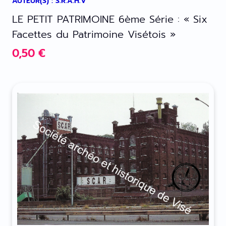
AUTEUR(S) : S.R.A.H.V
LE PETIT PATRIMOINE 6ème Série : « Six
Facettes du Patrimoine Visétois »
0,50
€