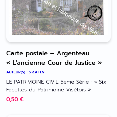
Carte postale – Argenteau
« L’ancienne Cour de Justice »
AUTEUR(S) : S.R.A.H.V
LE PATRIMOINE CIVIL 5ème Série : « Six
Facettes du Patrimoine Visétois »
0,50
€