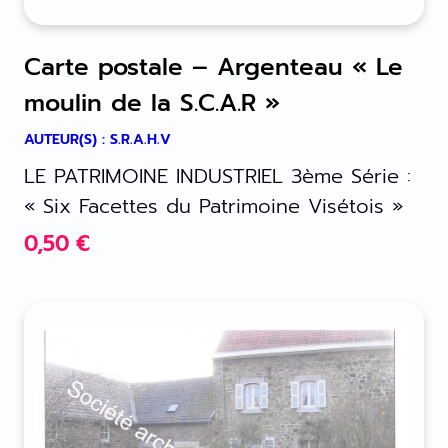
Carte postale – Argenteau « Le
moulin de la S.C.A.R »
AUTEUR(S) : S.R.A.H.V
LE PATRIMOINE INDUSTRIEL 3ème Série :
« Six Facettes du Patrimoine Visétois »
0,50
€