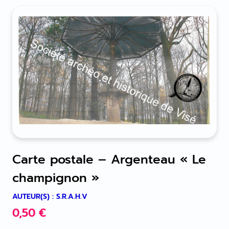
Carte postale – Argenteau « Le
champignon »
AUTEUR(S) : S.R.A.H.V
0,50
€