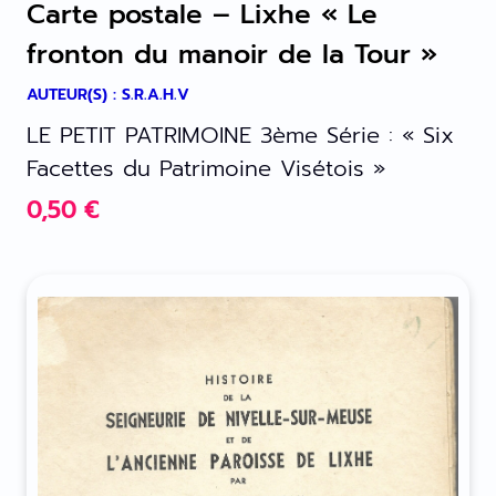
Carte postale – Lixhe « Le
fronton du manoir de la Tour »
AUTEUR(S) : S.R.A.H.V
LE PETIT PATRIMOINE 3ème Série : « Six
Facettes du Patrimoine Visétois »
0,50
€