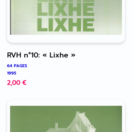
RVH n°10: « Lixhe »
64 PAGES
1995
2,00
€