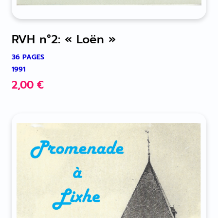
RVH n°2: « Loën »
36 PAGES
1991
2,00
€