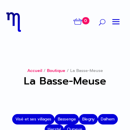
0
Accueil
/
Boutique
/
La Basse-Meuse
La Basse-Meuse
Visé et ses villages
Bassenge
Blegny
Dalhem
Herstal
Oupeye