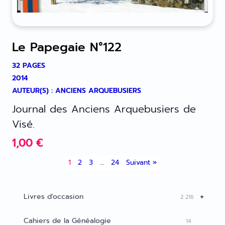
Le Papegaie N°122
32 PAGES
2014
AUTEUR(S) : ANCIENS ARQUEBUSIERS
Journal des Anciens Arquebusiers de
Visé.
1,00
€
1
2
3
…
24
Suivant »
+
Livres d'occasion
2 216
Cahiers de la Généalogie
14