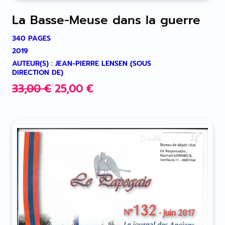
La Basse-Meuse dans la guerre
340 PAGES
2019
AUTEUR(S) : JEAN-PIERRE LENSEN (SOUS
DIRECTION DE)
LE
LE
33,00
€
25,00
€
PRIX
PRIX
INITIAL
ACTUEL
ÉTAIT :
EST :
33,00 €.
25,00 €.